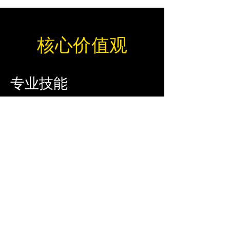
核心价值观
专业技能
我们相信，专业知识是我们成功的基
础。我们的顾问和合作伙伴团队拥有为
客户提供最佳解决方案所需的知识和经
验。
革新
我们致力于创新和持续改进。我们利用
最新的技术和方法，帮助客户在竞争中
保持领先地位。